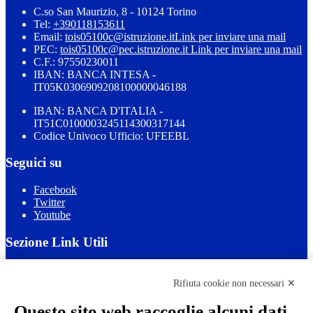
C.so San Maurizio, 8 - 10124 Torino
Tel:
+390118153611
Email:
tois05100c@istruzione.it
Link per inviare una mail
PEC:
tois05100c@pec.istruzione.it
Link per inviare una mail
C.F.: 97550230011
IBAN: BANCA INTESA -
IT05K0306909208100000046188
IBAN: BANCA D'ITALIA -
IT51C0100003245114300317144
Codice Univoco Ufficio: UFEEBL
Seguici su
Facebook
Twitter
Youtube
Sezione Link Utili
Cookie policy
Note legali
Rifiuta cookie non necessari ✕
Informativa Privacy
Ufficio Relazioni con il Pubblico
Questo sito web raccoglie alcuni dati