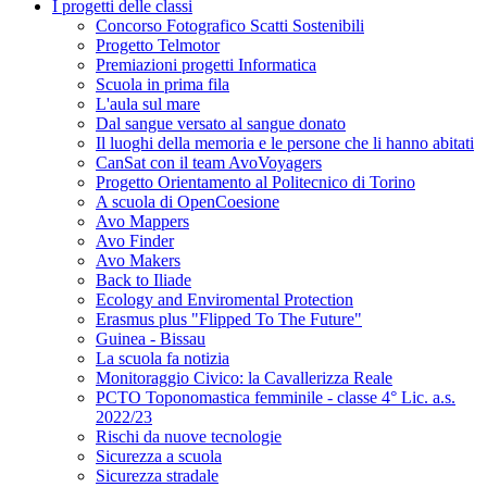
I progetti delle classi
Concorso Fotografico Scatti Sostenibili
Progetto Telmotor
Premiazioni progetti Informatica
Scuola in prima fila
L'aula sul mare
Dal sangue versato al sangue donato
Il luoghi della memoria e le persone che li hanno abitati
CanSat con il team AvoVoyagers
Progetto Orientamento al Politecnico di Torino
A scuola di OpenCoesione
Avo Mappers
Avo Finder
Avo Makers
Back to Iliade
Ecology and Enviromental Protection
Erasmus plus "Flipped To The Future"
Guinea - Bissau
La scuola fa notizia
Monitoraggio Civico: la Cavallerizza Reale
PCTO Toponomastica femminile - classe 4° Lic. a.s.
2022/23
Rischi da nuove tecnologie
Sicurezza a scuola
Sicurezza stradale