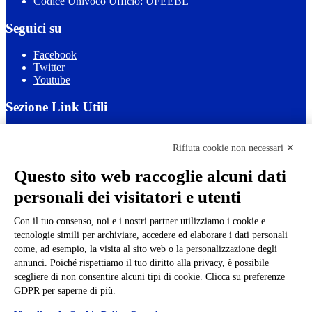
Codice Univoco Ufficio: UFEEBL
Seguici su
Facebook
Twitter
Youtube
Sezione Link Utili
Cookie policy
Note legali
Rifiuta cookie non necessari ✕
Informativa Privacy
Ufficio Relazioni con il Pubblico
Questo sito web raccoglie alcuni dati
Dichiarazione di accessibilità
personali dei visitatori e utenti
Obiettivi di accessibilità
Whistleblowing
Gestione consensi cookie
Con il tuo consenso, noi e i nostri partner utilizziamo i cookie e
Amministrazione trasparente
tecnologie simili per archiviare, accedere ed elaborare i dati personali
come, ad esempio, la visita al sito web o la personalizzazione degli
Pagina visualizzata
462880
volte
annunci. Poiché rispettiamo il tuo diritto alla privacy, è possibile
scegliere di non consentire alcuni tipi di cookie. Clicca su preferenze
Sezione Copyright
GDPR per saperne di più.