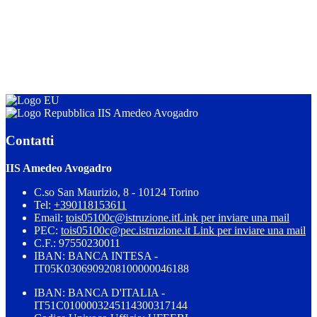
IIS Amedeo Avogadro
Contatti
IIS Amedeo Avogadro
C.so San Maurizio, 8 - 10124 Torino
Tel:
+390118153611
Email:
tois05100c@istruzione.it
Link per inviare una mail
PEC:
tois05100c@pec.istruzione.it
Link per inviare una mail
C.F.: 97550230011
IBAN: BANCA INTESA -
IT05K0306909208100000046188
IBAN: BANCA D'ITALIA -
IT51C0100003245114300317144