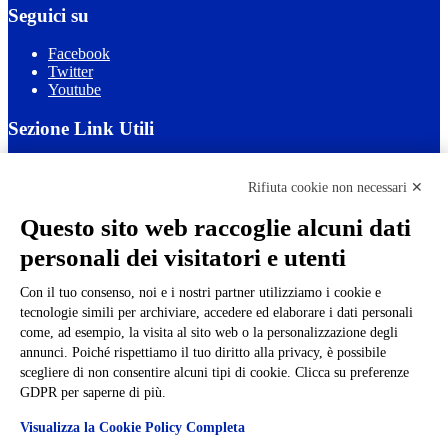
Seguici su
Facebook
Twitter
Youtube
Sezione Link Utili
Cookie policy
Note legali
Rifiuta cookie non necessari ✕
Informativa Privacy
Ufficio Relazioni con il Pubblico
Questo sito web raccoglie alcuni dati
Dichiarazione di accessibilità
personali dei visitatori e utenti
Obiettivi di accessibilità
Whistleblowing
Gestione consensi cookie
Con il tuo consenso, noi e i nostri partner utilizziamo i cookie e
Amministrazione trasparente
tecnologie simili per archiviare, accedere ed elaborare i dati personali
come, ad esempio, la visita al sito web o la personalizzazione degli
Pagina visualizzata
462589
volte
annunci. Poiché rispettiamo il tuo diritto alla privacy, è possibile
scegliere di non consentire alcuni tipi di cookie. Clicca su preferenze
Sezione Copyright
GDPR per saperne di più.
Visualizza la Cookie Policy Completa
Copyright 2026 | Engineered and powered by Gruppo Spaggiari