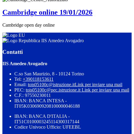
Cambridge online 19/01/2026
Cambridge open day online
IIS Amedeo Avogadro
Contatti
IIS Amedeo Avogadro
C.so San Maurizio, 8 - 10124 Torino
Tel:
+390118153611
Email:
tois05100c@istruzione.it
Link per inviare una mail
PEC:
tois05100c@pec.istruzione.it
Link per inviare una mail
C.F.: 97550230011
IBAN: BANCA INTESA -
IT05K0306909208100000046188
IBAN: BANCA D'ITALIA -
IT51C0100003245114300317144
Codice Univoco Ufficio: UFEEBL