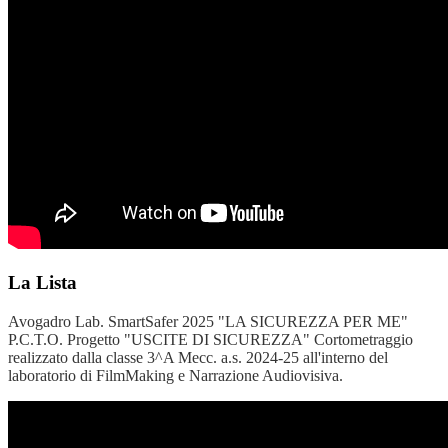
La Lista
Avogadro Lab. SmartSafer 2025 "LA SICUREZZA PER ME"
P.C.T.O. Progetto "USCITE DI SICUREZZA" Cortometraggio
realizzato dalla classe 3^A Mecc. a.s. 2024-25 all'interno del
laboratorio di FilmMaking e Narrazione Audiovisiva.