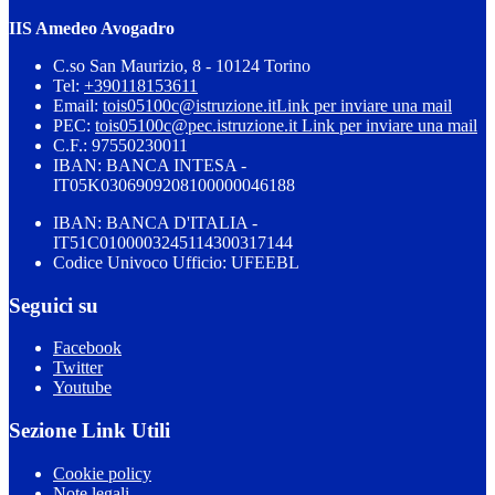
IIS Amedeo Avogadro
C.so San Maurizio, 8 - 10124 Torino
Tel:
+390118153611
Email:
tois05100c@istruzione.it
Link per inviare una mail
PEC:
tois05100c@pec.istruzione.it
Link per inviare una mail
C.F.: 97550230011
IBAN: BANCA INTESA -
IT05K0306909208100000046188
IBAN: BANCA D'ITALIA -
IT51C0100003245114300317144
Codice Univoco Ufficio: UFEEBL
Seguici su
Facebook
Twitter
Youtube
Sezione Link Utili
Cookie policy
Note legali