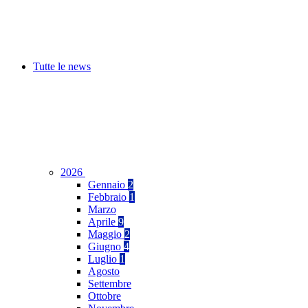
Tutte le news
2026
Gennaio
2
Febbraio
1
Marzo
Aprile
9
Maggio
2
Giugno
4
Luglio
1
Agosto
Settembre
Ottobre