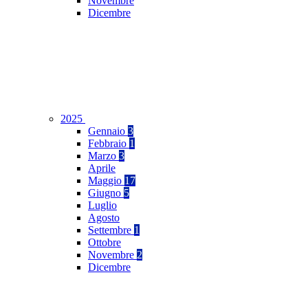
Novembre
Dicembre
2025
Gennaio
3
Febbraio
1
Marzo
3
Aprile
Maggio
17
Giugno
5
Luglio
Agosto
Settembre
1
Ottobre
Novembre
2
Dicembre