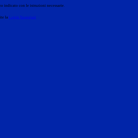
o indicato con le istruzioni necessarie.
ite la
Login Spaggiari