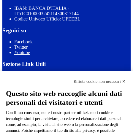
IBAN: BANCA D'ITALIA -
IT51C0100003245114300317144
Codice Univoco Ufficio: UFEEBL
Seguici su
Facebook
Twitter
Youtube
Sezione Link Utili
Cookie policy
Note legali
Rifiuta cookie non necessari ✕
Informativa Privacy
Ufficio Relazioni con il Pubblico
Questo sito web raccoglie alcuni dati
Dichiarazione di accessibilità
personali dei visitatori e utenti
Obiettivi di accessibilità
Whistleblowing
Gestione consensi cookie
Con il tuo consenso, noi e i nostri partner utilizziamo i cookie e
Amministrazione trasparente
tecnologie simili per archiviare, accedere ed elaborare i dati personali
come, ad esempio, la visita al sito web o la personalizzazione degli
Pagina visualizzata
4997
volte
annunci. Poiché rispettiamo il tuo diritto alla privacy, è possibile