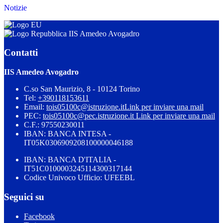
Notizie
IIS Amedeo Avogadro
Contatti
IIS Amedeo Avogadro
C.so San Maurizio, 8 - 10124 Torino
Tel:
+390118153611
Email:
tois05100c@istruzione.it
Link per inviare una mail
PEC:
tois05100c@pec.istruzione.it
Link per inviare una mail
C.F.: 97550230011
IBAN: BANCA INTESA -
IT05K0306909208100000046188
IBAN: BANCA D'ITALIA -
IT51C0100003245114300317144
Codice Univoco Ufficio: UFEEBL
Seguici su
Facebook