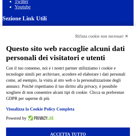
Twitter
Youtube
Sezione Link Utili
Cookie policy
Note legali
Rifiuta cookie non necessari ✕
Informativa Privacy
Ufficio Relazioni con il Pubblico
Questo sito web raccoglie alcuni dati
Dichiarazione di accessibilità
personali dei visitatori e utenti
Obiettivi di accessibilità
Whistleblowing
Gestione consensi cookie
Con il tuo consenso, noi e i nostri partner utilizziamo i cookie e
Amministrazione trasparente
tecnologie simili per archiviare, accedere ed elaborare i dati personali
come, ad esempio, la visita al sito web o la personalizzazione degli
Pagina visualizzata
806
volte
annunci. Poiché rispettiamo il tuo diritto alla privacy, è possibile
scegliere di non consentire alcuni tipi di cookie. Clicca su preferenze
Sezione Copyright
GDPR per saperne di più.
Visualizza la Cookie Policy Completa
Copyright 2026 | Engineered and powered by Gruppo Spaggiari
Powered by
Parma S.p.A. | Divisione Publishing & New Social Media
Disclaimer trattamento dati personali
ACCETTA TUTTO