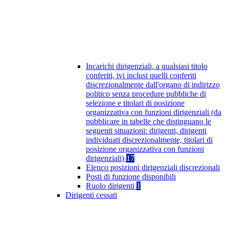
Incarichi dirigenziali, a qualsiasi titolo
conferiti, ivi inclusi quelli conferiti
discrezionalmente dall'organo di indirizzo
politico senza procedure pubbliche di
selezione e titolari di posizione
organizzativa con funzioni dirigenziali (da
pubblicare in tabelle che distinguano le
seguenti situazioni: dirigenti, dirigenti
individuati discrezionalmente, titolari di
posizione organizzativa con funzioni
dirigenziali)
17
Elenco posizioni dirigenziali discrezionali
Posti di funzione disponibili
Ruolo dirigenti
1
Dirigenti cessati