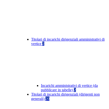
Titolari di incarichi dirigenziali amministrativi di
vertice
2
Incarichi amministrativi di vertice (da
pubblicare in tabelle)
2
Titolari di incarichi dirigenziali (dirigenti non
generali)
20