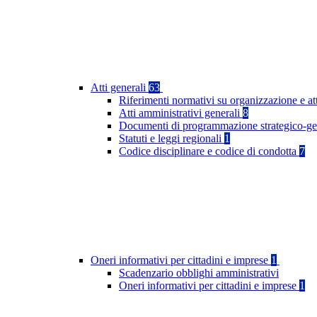
Atti generali
63
Riferimenti normativi su organizzazione e at
Atti amministrativi generali
8
Documenti di programmazione strategico-ge
Statuti e leggi regionali
1
Codice disciplinare e codice di condotta
7
Oneri informativi per cittadini e imprese
1
Scadenzario obblighi amministrativi
Oneri informativi per cittadini e imprese
1