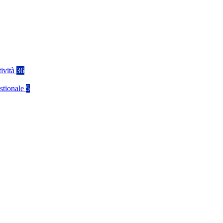
tività
36
stionale
5