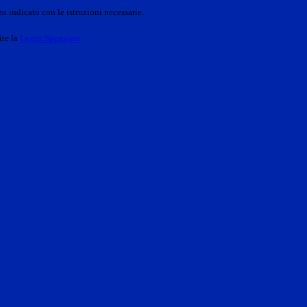
o indicato con le istruzioni necessarie.
ite la
Login Spaggiari