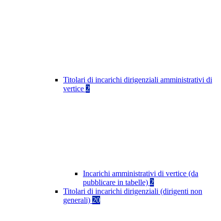
Titolari di incarichi dirigenziali amministrativi di
vertice
2
Incarichi amministrativi di vertice (da
pubblicare in tabelle)
2
Titolari di incarichi dirigenziali (dirigenti non
generali)
20