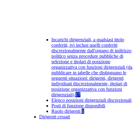
Incarichi dirigenziali, a qualsiasi titolo
conferiti, ivi inclusi quelli conferiti
discrezionalmente dall'organo di indirizzo
politico senza procedure pubbliche di
selezione e titolari di posizione
organizzativa con funzioni dirigenziali (da
pubblicare in tabelle che distinguano le
seguenti situazioni: dirigenti, dirigenti
individuati discrezionalmente, titolari di
posizione organizzativa con funzioni
dirigenziali)
17
Elenco posizioni dirigenziali discrezionali
Posti di funzione disponibili
Ruolo dirigenti
1
Dirigenti cessati